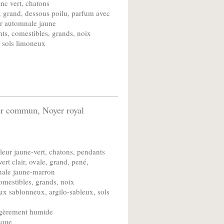
nc vert, chatons
, grand, dessous poilu, parfum avec
r automnale jaune
ts, comestibles, grands, noix
, sols limoneux
er commun, Noyer royal
leur jaune-vert, chatons, pendants
ert clair, ovale, grand, pené,
nale jaune-marron
comestibles, grands, noix
ux sablonneux, argilo-sableux, sols
égèrement humide
ique