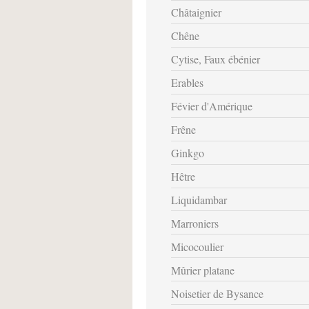
Châtaignier
Chêne
Cytise, Faux ébénier
Erables
Févier d'Amérique
Frêne
Ginkgo
Hêtre
Liquidambar
Marroniers
Micocoulier
Mûrier platane
Noisetier de Bysance