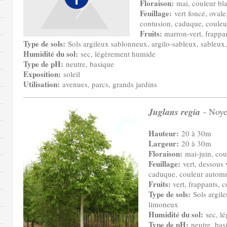
Floraison:
mai, couleur bla
Feuillage:
vert foncé, ovale
contusion, caduque, couleu
Fruits:
marron-vert, frappan
Type de sols:
Sols argileux sablonneux, argilo-sableux, sableux
Humidité du sol:
sec, légèrement humide
Type de pH:
neutre, basique
Exposition:
soleil
Utilisation:
avenues, parcs, grands jardins
Juglans regia
- Noy
Hauteur:
20 à 30m
Largeur:
20 à 30m
Floraison:
mai-juin, cou
Feuillage:
vert, dessous v
caduque, couleur autom
Fruits:
vert, frappants, 
Type de sols:
Sols argile
limoneux
Humidité du sol:
sec, l
Type de pH:
neutre, bas