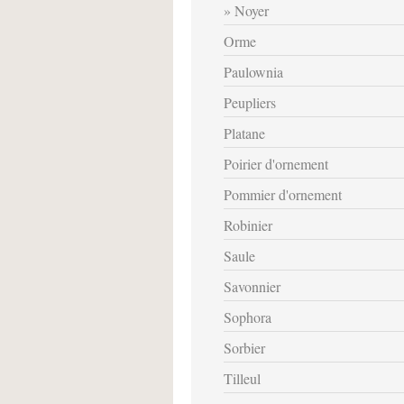
Noyer
Orme
Paulownia
Peupliers
Platane
Poirier d'ornement
Pommier d'ornement
Robinier
Saule
Savonnier
Sophora
Sorbier
Tilleul